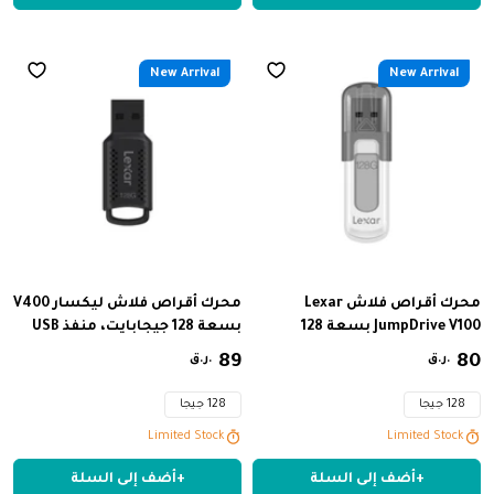
New Arrival
New Arrival
محرك أقراص فلاش Lexar
محرك أقراص فلاش ليكسار V400
JumpDrive V100 بسعة 128
بسعة 128 جيجابايت، منفذ USB
جيجابايت بمنفذ USB 3.0
3.0، سرعة قراءة 100 ميجابايت/
80
‏
89
‏
ر.ق.
ر.ق.
ثانية
128 جيجا
128 جيجا
Limited Stock
Limited Stock
+
أضف إلى السلة
+
أضف إلى السلة