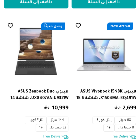
+
أضف إلى السلة
+
أضف إلى السلة
GDDR6،
New Arrival
وصل حديثاً
لابتوب ASUS Vivobook 15NBK
لابتوب ASUS Zenbook Duo
X1504MA-BQ491W، شاشة 15.6
UX8407AA-U9321W، شاشة 14
بوصة، دقة FHD (1920 × 1080
بوصة، بدقة 3K (2880 × 1800
699
,
2
‏
999
,
10
‏
ر.ق.
ر.ق.
بكسل)، لوحة IPS، معدل تحديث
بكسل)، OLED، معدل تحديث 144
60 هرتز، معالج Intel® Core™ 304
هرتز، معالج Intel® Core™ Ultra 9
60 هرتز
إنتل كور i3
144 هرتز
انتل® كور™ الترا 9
بسرعة 1.5 جيجاهرتز، معالج
386H بسرعة 2.1 جيجاهرتز، معالج
8 جيجا ذاكرة
+
1
32 جيجا ذاكرة
+
1
رسومات Intel®، قرص SSD من نوع
رسومات Intel®، قرص SSD من نوع
Limited Stock
Limited Stock
M.2 NVMe™ PCIe® بسعة 256
M.2 NVMe™ PCIe® 4.0 بسعة 1