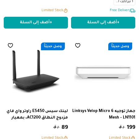
1 تيرابايت اس اس دي
(RAM) سعة 16 جيجابايت، قرص
Limited Stock
Limited Stock
صلب SSD سعة 1 تيرابايت M.2
Free Delivery
NVMe™ PCIe® 4.0، نظام
+
أضف إلى السلة
+
أضف إلى السلة
التشغيل W
وصل حديثاً
وصل حديثاً
جهاز توجيه Linksys Velop Micro 6
لينك سيس E5450 راوتر واي فاي
Mesh - LN1101
مزدوج النطاق AC1200، بمعيار
‎802.11ac‎ وسرعة تصل إلى ‎1.2
199
‏
89
‏
ر.ق.
ر.ق.
جيجابت في الثانية‎، مزود بهوائيين
قابلين للتعديل، 4 منافذ ‎LAN‎
Limited Stock
Limited Stock