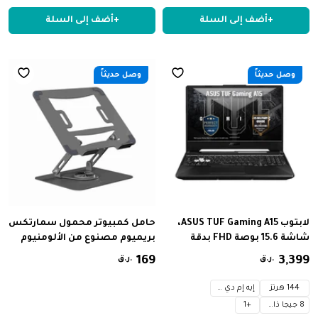
Free Delivery
Free Delivery
جيجابايت، ذاكرة DDR5 بسعة 8
تيرابايت، ذاكرة وصول عشوائي LP
+
أضف إلى السلة
+
أضف إلى السلة
جيجابا
وصل حديثاً
وصل حديثاً
لابتوب ASUS TUF Gaming A15،
حامل كمبيوتر محمول سمارتكس
شاشة 15.6 بوصة FHD بدقة
بريميوم مصنوع من الألومنيوم
1920x1080 ومعدل تحديث 144
قابل للدوران
399
,
3
‏
169
‏
ر.ق.
ر.ق.
هرتز، معالج AMD Ryzen 7 8845H،
بطاقة رسومات NVIDIA RTX3050
144 هرتز
إيه إم دي رايزن 7
بسعة 4 جيجابايت، ذاكرة وصول
8 جيجا ذاكرة
+
1
عشوائي 8 جيجابايت، قرص صلب