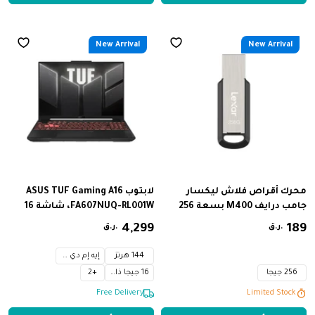
New Arrival
New Arrival
محرك أقراص فلاش ليكسار
لابتوب ASUS TUF Gaming A16
جامب درايف M400 بسعة 256
FA607NUQ-RL001W، شاشة 16
جيجابايت، منفذ USB 3.0، سرعة
بوصة، FHD+ بنسبة عرض إلى
189
‏
299
,
4
‏
ر.ق.
ر.ق.
نقل بيانات 150 ميجابايت/ثانية
ارتفاع 16:10، دقة 1920 × 1200،
WUXGA، معدل تحديث 144 هرتز،
144 هرتز
إيه إم دي رايزن 7
معالج AMD Ryzen™ 7 170 بسرعة
256 جيجا
16 جيجا ذاكرة
+
2
3.2 جيجاهرتز، معالج رسومات
Limited Stock
Limited Stock
NVIDIA® GeForce RTX™ 4050،
Free Delivery
ذاكرة وصول عشوائي 6 جيجابايت