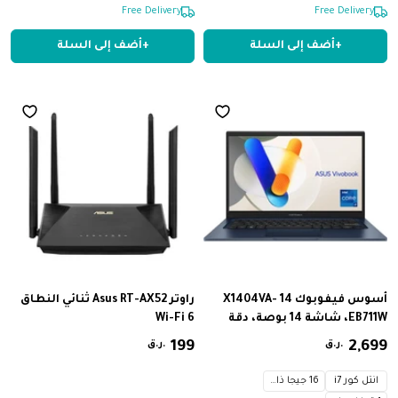
Limited Stock
Free Delivery
PCIe® 4.0 NVMe™ M.2، ذاكرة DDR5
جيجابايت GDDR7، ذاكرة وصول
Free Delivery
بسعة 16 جيجا
عشوائي
+
أضف إلى السلة
+
أضف إلى السلة
أسوس فيفوبوك 14 X1404VA-
راوتر Asus RT-AX52 ثنائي النطاق
EB711W، شاشة 14 بوصة، دقة
Wi-Fi 6
FHD 1920 × 1080، 60 هرتز، معالج
699
,
2
‏
199
‏
ر.ق.
ر.ق.
Intel® Core™ i7-1355U بتردد 1.7
جيجاهرتز، بطاقة رسومات Intel
انتل كور i7
16 جيجا ذاكرة
Iris Xᵉ، ذاكرة وصول عشوائي