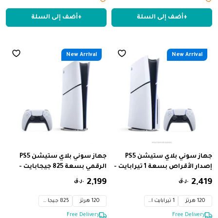
ومنفذ ‎WAN‎ واحد، تقنية
+
أضف إلى السلة
+
أضف إلى السلة
‎Beamforming‎، أمان ‎WPA2‎، شبكة
ضيوف، تحكم أبوي، تصميم قابل
للتثبيت على الحائط
New Arrival
New Arrival
جهاز سوني بلاي ستيشن PS5
جهاز سوني بلاي ستيشن PS5
إصدار الأقراص بسعة 1 تيرابايت -
الرقمي بسعة 825 جيجابايت -
نحيف
قياسي نحيف
419
,
2
‏
199
,
2
‏
ر.ق.
ر.ق.
120 هرتز
1 تيرابايت اس اس دي
120 هرتز
825 جيجا اس اس دي
Limited Stock
Limited Stock