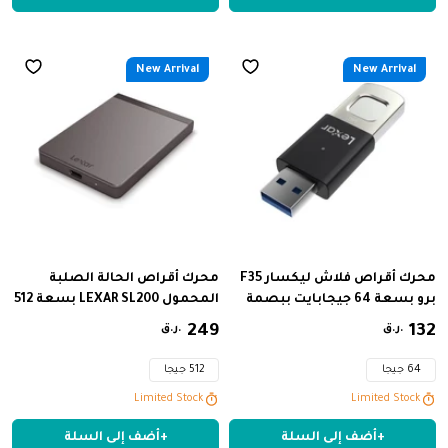
C521016512W
New Arrival
New Arrival
محرك أقراص فلاش ليكسار F35
محرك أقراص الحالة الصلبة
برو بسعة 64 جيجابايت ببصمة
المحمول LEXAR SL200 بسعة 512
الإصبع، منفذ USB 3.2 من الجيل
جيجابايت، سرعة نقل بيانات تصل
132
‏
249
‏
ر.ق.
ر.ق.
الأول، سرعة تصل إلى 300
إلى 550 ميجابايت/ثانية، منفذ
ميجابايت/ثانية
USB-C، محرك أقراص الحالة
64 جيجا
512 جيجا
الصلبة الخارجي
Limited Stock
Limited Stock
+
أضف إلى السلة
+
أضف إلى السلة