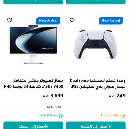
New Arrival
New Arrival
وحدة تحكم لاسلكية DualSense
جهاز كمبيوتر مكتبي متكامل
لجهاز سوني بلاي ستيشن PS5،
ASUS V400، شاشة 24 بوصة FHD
لون أبيض
بتردد 100 هرتز، معالج Intel Core 5
249
‏
699
,
3
‏
ر.ق.
ر.ق.
210H، ذاكرة وصول عشوائي DDR5
سعة 16 جيجابايت، قرص صلب
1920 x 1080
SSD سعة 512 جيجابايت، بطاقة
Limited Stock
Limited Stock
رسومات Intel، نظام التشغيل
Free Delivery
Windows 11، لون أبيض - V440VA-
+
أضف إلى السلة
+
أضف إلى السلة