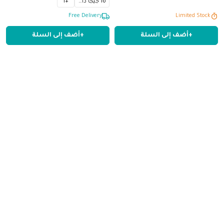
16 جيجا ذاكرة
+
1
Adreno™، قرص SSD من نوع M.2
Limited Stock
Limited Stock
NVMe™ PCIe® 4.0 بسعة 512
Free Delivery
جيجابايت، ذاكرة وصول عشوائي
+
أضف إلى السلة
+
أضف إلى السلة
LPDDR5X بسعة 1
وصل حديثاً
وصل حديثاً
لابتوب ASUS Vivobook 16
لابتوب ASUS Vivobook 16
X1607CA-MB174W، شاشة
X1605VA-MB9161W، شاشة 16
WUXGA مقاس 16 بوصة بدقة
بوصة، WUXGA، معدل تحديث 60
199
,
3
‏
999
,
4
‏
ر.ق.
ر.ق.
1920 × 1200 بكسل، معدل تحديث
هرتز، دقة 1920 × 1200 بكسل،
60 هرتز، معالج Intel® Core™
معالج Intel® Core™ 9 270H