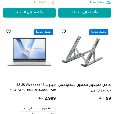
Limited Stock
Limited Stock
SSD بسعة 512 جيجابايت، نظام
Free Delivery
تشغيل Windows 11، لون أسود -
+
أضف إلى السلة
+
أضف إلى السلة
FA506N
وصل حديثاً
وصل حديثاً
حامل كمبيوتر محمول سمارتكس
لابتوب ASUS Vivobook 16
بريميوم مرن
X1607QA-MB055W، شاشة 16
بوصة، WUXGA، بدقة 1920 × 1200،
99
‏
999
,
2
‏
ر.ق.
ر.ق.
ومعدل تحديث 60 هرتز، معالج
Snapdragon® X X1 26 100، وحدة
60 هرتز
معالج سنابدراجون® X X1 26 100
معالجة رسومات Qualcomm®