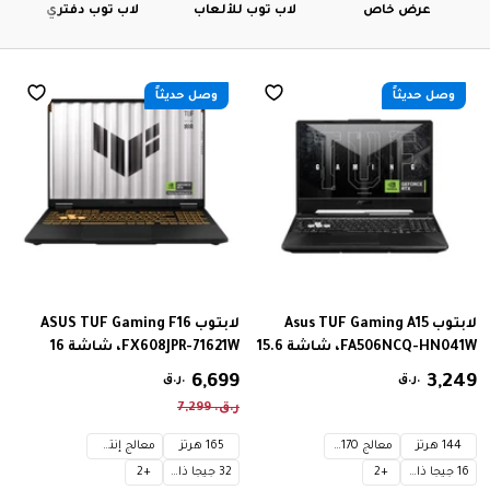
عرض خاص
لاب توب للألعاب
لاب توب دفتري
تقليدية
وصل حديثاً
وصل حديثاً
لابتوب Asus TUF Gaming A15
لابتوب ASUS TUF Gaming F16
FA506NCQ-HN041W، شاشة 15.6
FX608JPR-71621W، شاشة 16
بوصة، دقة FHD 1920 × 1080،
بوصة، بدقة 2.5K (2560 × 1600،
249
,
3
‏
699
,
6
‏
ر.ق.
ر.ق.
معدل تحديث 144 هرتز، معالج
WQXGA)، معدل تحديث 165 هرتز،
ر.ق.
‏
299
,
7
AMD Ryzen™ 7 170 بسرعة 3.2
معالج Intel® Core™ i7 14650HX
جيجاهرتز، معالج رسومات
بسرعة 2.2 جيجاهرتز، معالج
144 هرتز
معالج AMD Ryzen™ 7 170 بسرعة 3.2 جيجاهرتز
165 هرتز
معالج إنتل® كور™ 7
NVIDIA® GeForce RTX™ 3050،
رسومات NVIDIA® GeForce RTX™
16 جيجا ذاكرة
+
2
32 جيجا ذاكرة
+
2
قرص SSD بسعة 512 جيجابايت
5070، ذاكرة وصول عشوائي 8